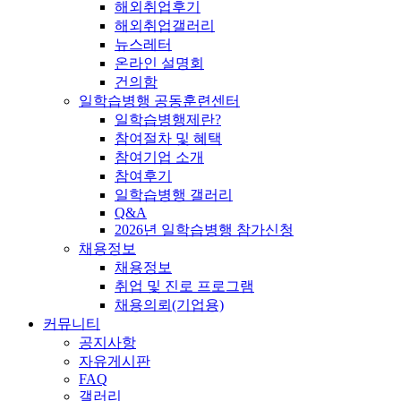
해외취업후기
해외취업갤러리
뉴스레터
온라인 설명회
건의함
일학습병행 공동훈련센터
일학습병행제란?
참여절차 및 혜택
참여기업 소개
참여후기
일학습병행 갤러리
Q&A
2026년 일학습병행 참가신청
채용정보
채용정보
취업 및 진로 프로그램
채용의뢰(기업용)
커뮤니티
공지사항
자유게시판
FAQ
갤러리