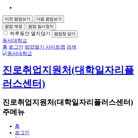
이전 팝업보기
다음 팝업보기
팝업 재생
팝업 일시정지
하루동안 열지않기
팝업창 닫기
동서대학교
홈
로그인
팝업열기
사이트맵
검색
진로취업지원처(대학일자리플
러스센터)
진로취업지원처(대학일자리플러스센터)
주메뉴
홈
로그인