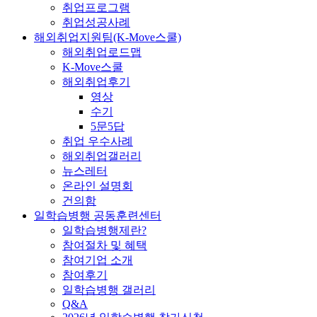
취업프로그램
취업성공사례
해외취업지원팀(K-Move스쿨)
해외취업로드맵
K-Move스쿨
해외취업후기
영상
수기
5문5답
취업 우수사례
해외취업갤러리
뉴스레터
온라인 설명회
건의함
일학습병행 공동훈련센터
일학습병행제란?
참여절차 및 혜택
참여기업 소개
참여후기
일학습병행 갤러리
Q&A