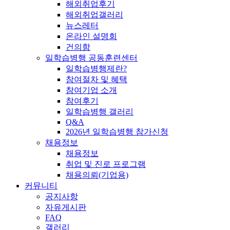
해외취업후기
해외취업갤러리
뉴스레터
온라인 설명회
건의함
일학습병행 공동훈련센터
일학습병행제란?
참여절차 및 혜택
참여기업 소개
참여후기
일학습병행 갤러리
Q&A
2026년 일학습병행 참가신청
채용정보
채용정보
취업 및 진로 프로그램
채용의뢰(기업용)
커뮤니티
공지사항
자유게시판
FAQ
갤러리