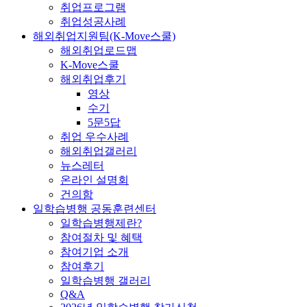
취업프로그램
취업성공사례
해외취업지원팀(K-Move스쿨)
해외취업로드맵
K-Move스쿨
해외취업후기
영상
수기
5문5답
취업 우수사례
해외취업갤러리
뉴스레터
온라인 설명회
건의함
일학습병행 공동훈련센터
일학습병행제란?
참여절차 및 혜택
참여기업 소개
참여후기
일학습병행 갤러리
Q&A