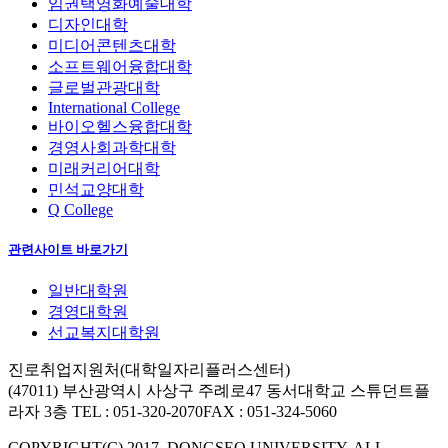
임권택영화예술대학
디자인대학
미디어콘텐츠대학
소프트웨어융합대학
글로벌관광대학
International College
바이오헬스융합대학
경영사회과학대학
미래커리어대학
민석교양대학
Q College
관련사이트 바로가기
일반대학원
경영대학원
선교복지대학원
진로취업지원처(대학일자리플러스센터)
(47011) 부산광역시 사상구 주례로47 동서대학교 스튜던트플
라자 3층
TEL : 051-320-2070
FAX : 051-324-5060
COPYRIGHT(C) 2017. DONGSEO UNIVERSITY. ALL