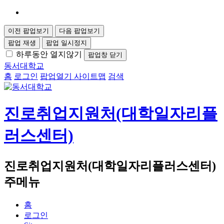
이전 팝업보기
다음 팝업보기
팝업 재생
팝업 일시정지
하루동안 열지않기
팝업창 닫기
동서대학교
홈
로그인
팝업열기
사이트맵
검색
진로취업지원처(대학일자리플
러스센터)
진로취업지원처(대학일자리플러스센터)
주메뉴
홈
로그인