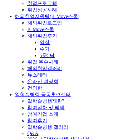
취업프로그램
취업성공사례
해외취업지원팀(K-Move스쿨)
해외취업로드맵
K-Move스쿨
해외취업후기
영상
수기
5문5답
취업 우수사례
해외취업갤러리
뉴스레터
온라인 설명회
건의함
일학습병행 공동훈련센터
일학습병행제란?
참여절차 및 혜택
참여기업 소개
참여후기
일학습병행 갤러리
Q&A