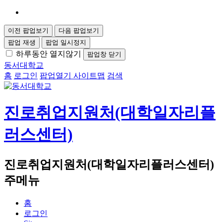
이전 팝업보기
다음 팝업보기
팝업 재생
팝업 일시정지
하루동안 열지않기
팝업창 닫기
동서대학교
홈
로그인
팝업열기
사이트맵
검색
진로취업지원처(대학일자리플
러스센터)
진로취업지원처(대학일자리플러스센터)
주메뉴
홈
로그인