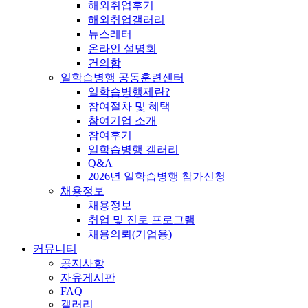
해외취업후기
해외취업갤러리
뉴스레터
온라인 설명회
건의함
일학습병행 공동훈련센터
일학습병행제란?
참여절차 및 혜택
참여기업 소개
참여후기
일학습병행 갤러리
Q&A
2026년 일학습병행 참가신청
채용정보
채용정보
취업 및 진로 프로그램
채용의뢰(기업용)
커뮤니티
공지사항
자유게시판
FAQ
갤러리