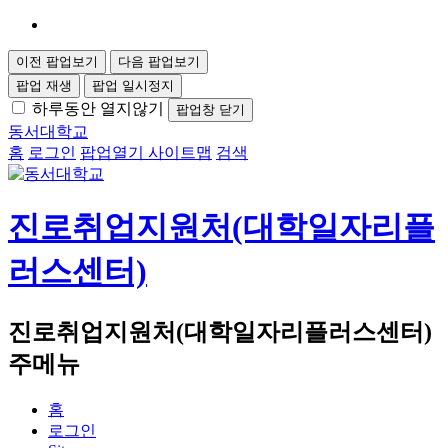
이전 팝업보기
다음 팝업보기
팝업 재생
팝업 일시정지
하루동안 열지않기
팝업창 닫기
동서대학교
홈
로그인
팝업열기
사이트맵
검색
진로취업지원처(대학일자리플
러스센터)
진로취업지원처(대학일자리플러스센터)
주메뉴
홈
로그인