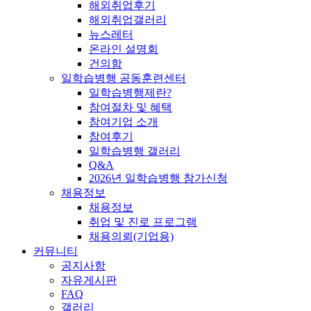
해외취업후기
해외취업갤러리
뉴스레터
온라인 설명회
건의함
일학습병행 공동훈련센터
일학습병행제란?
참여절차 및 혜택
참여기업 소개
참여후기
일학습병행 갤러리
Q&A
2026년 일학습병행 참가신청
채용정보
채용정보
취업 및 진로 프로그램
채용의뢰(기업용)
커뮤니티
공지사항
자유게시판
FAQ
갤러리