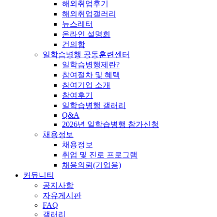
해외취업후기
해외취업갤러리
뉴스레터
온라인 설명회
건의함
일학습병행 공동훈련센터
일학습병행제란?
참여절차 및 혜택
참여기업 소개
참여후기
일학습병행 갤러리
Q&A
2026년 일학습병행 참가신청
채용정보
채용정보
취업 및 진로 프로그램
채용의뢰(기업용)
커뮤니티
공지사항
자유게시판
FAQ
갤러리