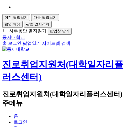
이전 팝업보기
다음 팝업보기
팝업 재생
팝업 일시정지
하루동안 열지않기
팝업창 닫기
동서대학교
홈
로그인
팝업열기
사이트맵
검색
진로취업지원처(대학일자리플
러스센터)
진로취업지원처(대학일자리플러스센터)
주메뉴
홈
로그인