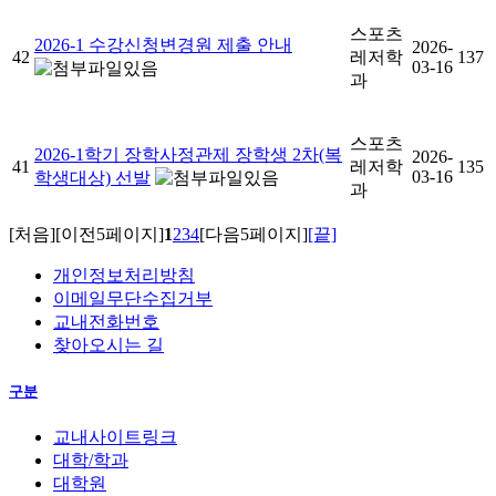
스포츠
2026-1 수강신청변경원 제출 안내
2026-
42
레저학
137
03-16
과
스포츠
2026-1학기 장학사정관제 장학생 2차(복
2026-
41
레저학
135
03-16
학생대상) 선발
과
[처음]
[이전5페이지]
1
2
3
4
[다음5페이지]
[끝]
개인정보처리방침
이메일무단수집거부
교내전화번호
찾아오시는 길
구분
교내사이트링크
대학/학과
대학원