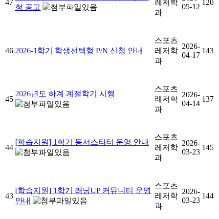
47
레저학
120
05-12
청 공고
과
스포츠
2026-
46
2026-1학기 학생선택형 P/N 신청 안내
레저학
143
04-17
과
스포츠
2026년도 하계 계절학기 시행
2026-
45
레저학
137
04-14
과
스포츠
[학습지원] 1학기 동서스타터 운영 안내
2026-
44
레저학
145
03-23
과
스포츠
[학습지원] 1학기 러닝UP 커뮤니티 운영
2026-
43
레저학
144
03-23
안내
과