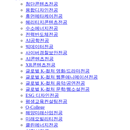
첨단콘텐츠전공
융합디자인전공
휴먼메타케어전공
헤리티지콘텐츠전공
수소에너지전공
전력반도체전공
AI공학전공
빅데이터전공
사이버경찰보안전공
AI콘텐츠전공
XR콘텐츠전공
글로벌 K-컬처 영화/드라마전공
글로벌 K-컬처 웹툰애니메이션전공
글로벌 K-컬처 음악/공연전공
글로벌 K-컬처 문학/웹소설전공
ESG 디자인전공
평생교육컨설팅전공
Q-College
해양미래산업전공
미래모빌리티전공
클린에너지전공