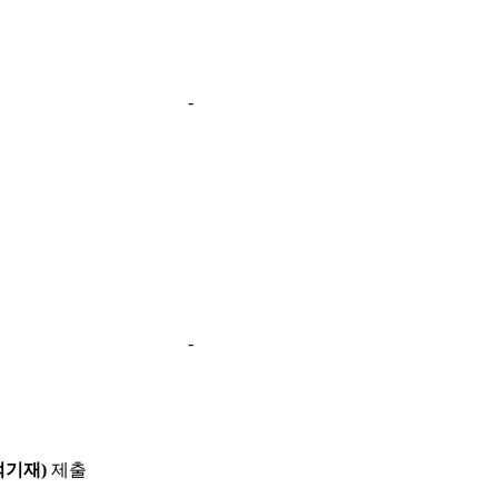
-
-
적기재
)
제출