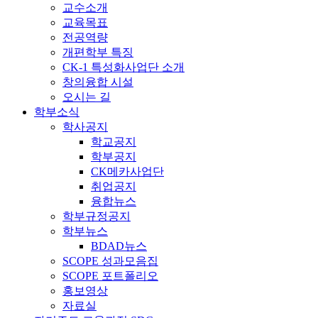
교수소개
교육목표
전공역량
개편학부 특징
CK-1 특성화사업단 소개
창의융합 시설
오시는 길
학부소식
학사공지
학교공지
학부공지
CK메카사업단
취업공지
융합뉴스
학부규정공지
학부뉴스
BDAD뉴스
SCOPE 성과모음집
SCOPE 포트폴리오
홍보영상
자료실