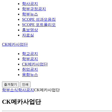
학사공지
학부규정공지
학부뉴스
SCOPE 성과모음집
SCOPE 포트폴리오
홍보영상
자료실
CK메카사업단
학교공지
학부공지
CK메카사업단
취업공지
융합뉴스
즐겨찾기
인쇄
학부소식
학사공지
CK메카사업단
CK메카사업단