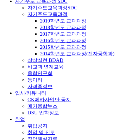
자기주도 교육과정 SDC
자기주도교육과정SDC
자기주도교육과정
2019학년도 교과과정
2018학년도 교과과정
2017학년도 교과과정
2016학년도 교과과정
2015학년도 교과과정
2014학년도 교과과정(전자공학과)
상상실현 BDAD
비교과 연계교육
융합연구회
동아리
자격증정보
입시/커뮤니티
CK메카사업단 공지
메카융합뉴스
DSU 입학정보
취업
취업공지
취업 및 진로
직업해설자료