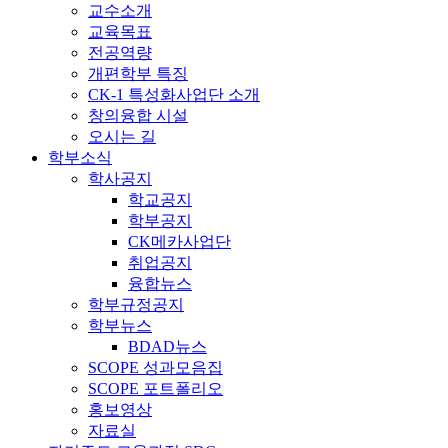
교수소개
교육목표
전공역량
개편학부 특징
CK-1 특성화사업단 소개
창의융합 시설
오시는 길
학부소식
학사공지
학교공지
학부공지
CK메카사업단
취업공지
융합뉴스
학부규정공지
학부뉴스
BDAD뉴스
SCOPE 성과모음집
SCOPE 포트폴리오
홍보영상
자료실