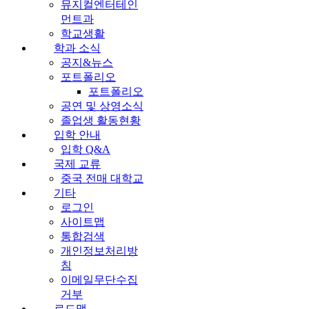
뮤지컬엔터테인
먼트과
학교생활
학과 소식
공지&뉴스
포트폴리오
포트폴리오
공연 및 상영소식
졸업생 활동현황
입학 안내
입학 Q&A
국제 교류
중국 전매 대학교
기타
로그인
사이트맵
통합검색
개인정보처리방
침
이메일무단수집
거부
로드맵