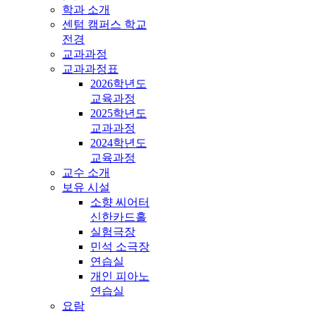
학과 소개
센텀 캠퍼스 학교
전경
교과과정
교과과정표
2026학년도
교육과정
2025학년도
교과과정
2024학년도
교육과정
교수 소개
보유 시설
소향 씨어터
신한카드홀
실험극장
민석 소극장
연습실
개인 피아노
연습실
요람