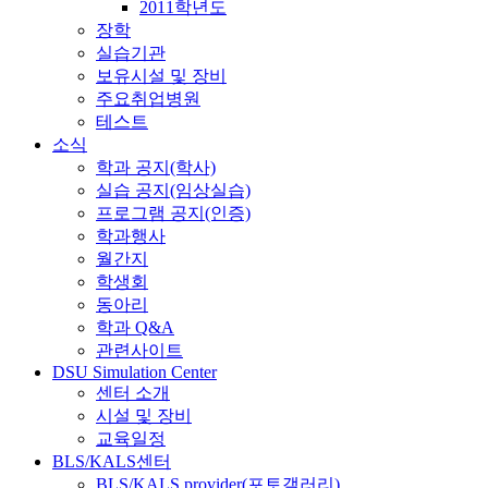
2011학년도
장학
실습기관
보유시설 및 장비
주요취업병원
테스트
소식
학과 공지(학사)
실습 공지(임상실습)
프로그램 공지(인증)
학과행사
월간지
학생회
동아리
학과 Q&A
관련사이트
DSU Simulation Center
센터 소개
시설 및 장비
교육일정
BLS/KALS센터
BLS/KALS provider(포토갤러리)