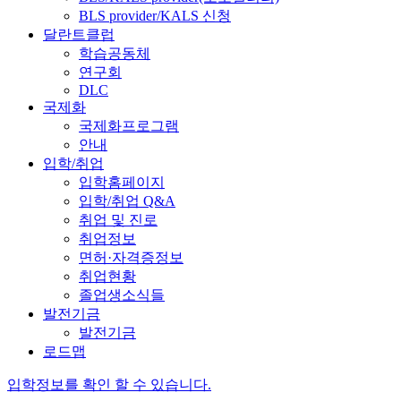
BLS provider/KALS 신청
달란트클럽
학습공동체
연구회
DLC
국제화
국제화프로그램
안내
입학/취업
입학홈페이지
입학/취업 Q&A
취업 및 진로
취업정보
면허·자격증정보
취업현황
졸업생소식들
발전기금
발전기금
로드맵
입학정보를 확인 할 수 있습니다.