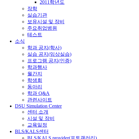
2011학년도
장학
실습기관
보유시설 및 장비
주요취업병원
테스트
소식
학과 공지(학사)
실습 공지(임상실습)
프로그램 공지(인증)
학과행사
월간지
학생회
동아리
학과 Q&A
관련사이트
DSU Simulation Center
센터 소개
시설 및 장비
교육일정
BLS/KALS센터
BLS/KALS provider(포토갤러리)