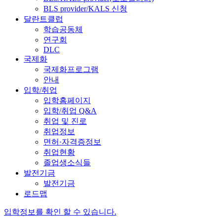
BLS provider/KALS 신청
달란트클럽
학습공동체
연구회
DLC
국제화
국제화프로그램
안내
입학/취업
입학홈페이지
입학/취업 Q&A
취업 및 진로
취업정보
면허·자격증정보
취업현황
졸업생소식들
발전기금
발전기금
로드맵
입학정보를 확인 할 수 있습니다.