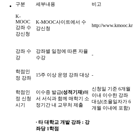
구분
세부내용
비고
K-
MOOC
K-MOOC사이트에서 수
http://www.kmooc.kr
강좌 수
강신청
강신청
강좌 수
강좌별 일정에 따른 자율
-
강
수강
학점인
15주 이상 운영 강좌 대상
-
정 강좌
신청일 기준 6개월
학점인
이수증 발급
(
성적기재
)
해
이내 이수한 강좌
정 신청
서 서식과 함께 매학기 소
대상(조욜일자가 6
시기
정기간 내 교무처 제출
개월 이내에 포함)
∙
타 대학교 개발 강좌
:
강
좌당
1
학점