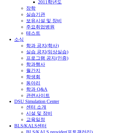
2011학년도
장학
실습기관
보유시설 및 장비
주요취업병원
테스트
소식
학과 공지(학사)
실습 공지(임상실습)
프로그램 공지(인증)
학과행사
월간지
학생회
동아리
학과 Q&A
관련사이트
DSU Simulation Center
센터 소개
시설 및 장비
교육일정
BLS/KALS센터
BLS/KALS provider(포토갤러리)