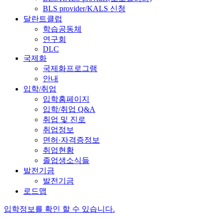
BLS provider/KALS 신청
달란트클럽
학습공동체
연구회
DLC
국제화
국제화프로그램
안내
입학/취업
입학홈페이지
입학/취업 Q&A
취업 및 진로
취업정보
면허·자격증정보
취업현황
졸업생소식들
발전기금
발전기금
로드맵
입학정보를 확인 할 수 있습니다.