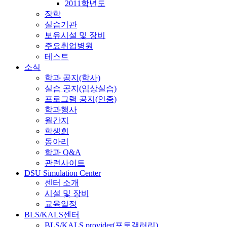
2011학년도
장학
실습기관
보유시설 및 장비
주요취업병원
테스트
소식
학과 공지(학사)
실습 공지(임상실습)
프로그램 공지(인증)
학과행사
월간지
학생회
동아리
학과 Q&A
관련사이트
DSU Simulation Center
센터 소개
시설 및 장비
교육일정
BLS/KALS센터
BLS/KALS provider(포토갤러리)