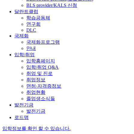
BLS provider/KALS 신청
달란트클럽
학습공동체
연구회
DLC
국제화
국제화프로그램
안내
입학/취업
입학홈페이지
입학/취업 Q&A
취업 및 진로
취업정보
면허·자격증정보
취업현황
졸업생소식들
발전기금
발전기금
로드맵
입학정보를 확인 할 수 있습니다.