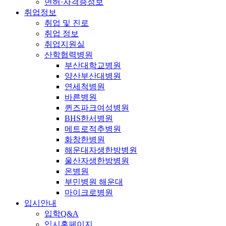
면허·자격증정보
취업정보
취업 및 진로
취업 정보
취업지원실
산학협력병원
부산대학교병원
양산부산대병원
연세척병원
바른병원
퀸즈파크여성병원
BHS한서병원
메트로적추병원
화창한병원
해운대자생한방병원
울산자생한방병원
온병원
부민병원 해운대
마이크로병원
입시안내
입학Q&A
입시홈페이지