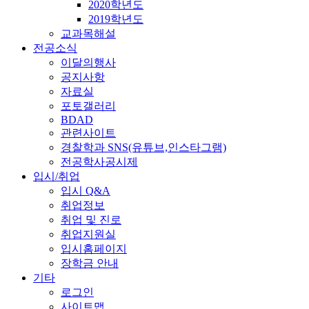
2020학년도
2019학년도
교과목해설
전공소식
이달의행사
공지사항
자료실
포토갤러리
BDAD
관련사이트
경찰학과 SNS(유튜브,인스타그램)
전공학사공시제
입시/취업
입시 Q&A
취업정보
취업 및 진로
취업지원실
입시홈페이지
장학금 안내
기타
로그인
사이트맵