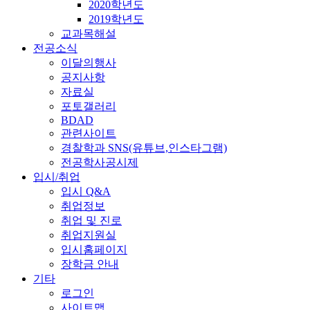
2020학년도
2019학년도
교과목해설
전공소식
이달의행사
공지사항
자료실
포토갤러리
BDAD
관련사이트
경찰학과 SNS(유튜브,인스타그램)
전공학사공시제
입시/취업
입시 Q&A
취업정보
취업 및 진로
취업지원실
입시홈페이지
장학금 안내
기타
로그인
사이트맵