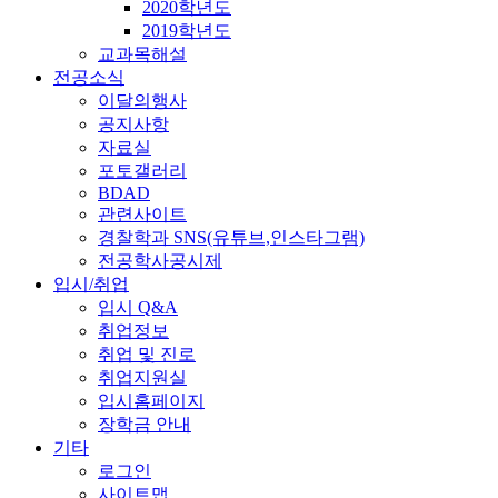
2020학년도
2019학년도
교과목해설
전공소식
이달의행사
공지사항
자료실
포토갤러리
BDAD
관련사이트
경찰학과 SNS(유튜브,인스타그램)
전공학사공시제
입시/취업
입시 Q&A
취업정보
취업 및 진로
취업지원실
입시홈페이지
장학금 안내
기타
로그인
사이트맵