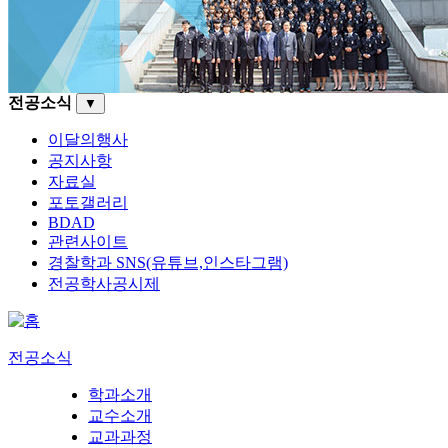
전공소식
▼
이달의행사
공지사항
자료실
포토갤러리
BDAD
관련사이트
경찰학과 SNS(유튜브,인스타그램)
전공학사공시제
전공소식
학과소개
교수소개
교과과정