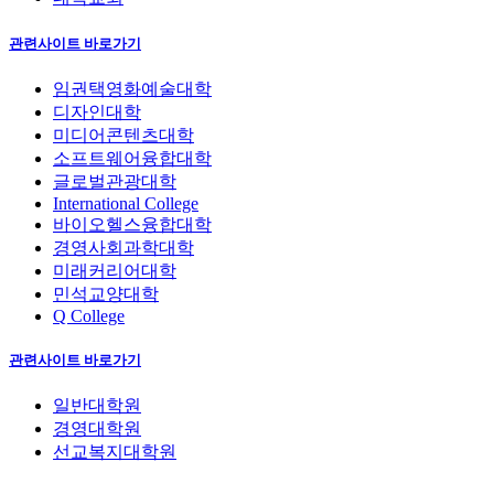
관련사이트 바로가기
임권택영화예술대학
디자인대학
미디어콘텐츠대학
소프트웨어융합대학
글로벌관광대학
International College
바이오헬스융합대학
경영사회과학대학
미래커리어대학
민석교양대학
Q College
관련사이트 바로가기
일반대학원
경영대학원
선교복지대학원