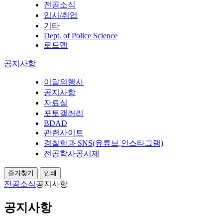
전공소식
입시/취업
기타
Dept. of Police Science
로드맵
공지사항
이달의행사
공지사항
자료실
포토갤러리
BDAD
관련사이트
경찰학과 SNS(유튜브,인스타그램)
전공학사공시제
즐겨찾기
인쇄
전공소식
공지사항
공지사항