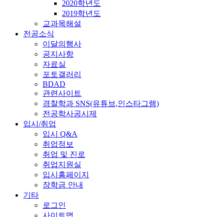
2020학년도
2019학년도
교과목해설
전공소식
이달의행사
공지사항
자료실
포토갤러리
BDAD
관련사이트
경찰학과 SNS(유튜브,인스타그램)
전공학사공시제
입시/취업
입시 Q&A
취업정보
취업 및 진로
취업지원실
입시홈페이지
장학금 안내
기타
로그인
사이트맵