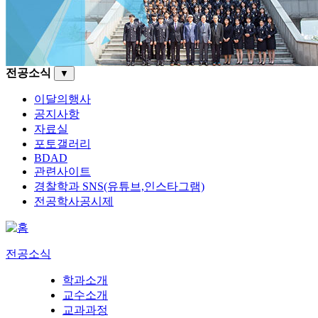
전공소식
▼
이달의행사
공지사항
자료실
포토갤러리
BDAD
관련사이트
경찰학과 SNS(유튜브,인스타그램)
전공학사공시제
전공소식
학과소개
교수소개
교과과정