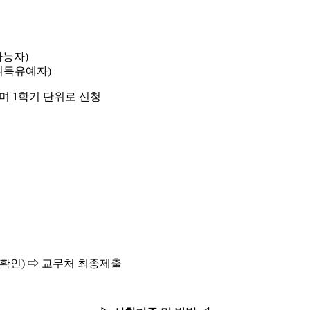
가능자)
위취득유예자)
며 1학기 단위로 신청
 확인) ⇨ 교무처 최종제출