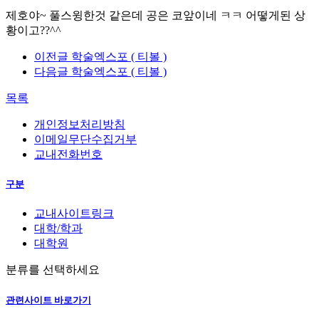
제호야~ 풀스윙한것 같은데 공은 코앞이네 ㅋㅋ 어떻게된 상
황이고??^^
이전글
학술엑스포 ( 티볼 )
다음글
학술엑스포 ( 티볼 )
목록
개인정보처리방침
이메일무단수집거부
교내전화번호
구분
교내사이트링크
대학/학과
대학원
분류를 선택하세요
관련사이트 바로가기