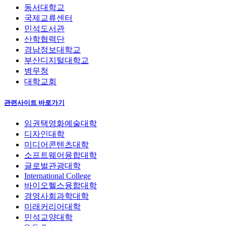
동서대학교
국제교류센터
민석도서관
산학협력단
경남정보대학교
부산디지털대학교
병무청
대학교회
관련사이트 바로가기
임권택영화예술대학
디자인대학
미디어콘텐츠대학
소프트웨어융합대학
글로벌관광대학
International College
바이오헬스융합대학
경영사회과학대학
미래커리어대학
민석교양대학