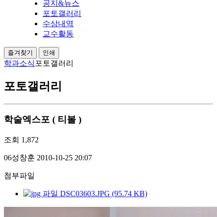
공지&뉴스
포토갤러리
수상내역
교수활동
즐겨찾기
인쇄
학과소식
포토갤러리
포토갤러리
학술엑스포 ( 티볼 )
조회
1,872
06성창훈
2010-10-25 20:07
첨부파일
DSC03603.JPG (95.74 KB)