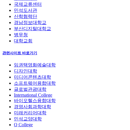
국제교류센터
민석도서관
산학협력단
경남정보대학교
부산디지털대학교
병무청
대학교회
관련사이트 바로가기
임권택영화예술대학
디자인대학
미디어콘텐츠대학
소프트웨어융합대학
글로벌관광대학
International College
바이오헬스융합대학
경영사회과학대학
미래커리어대학
민석교양대학
Q College