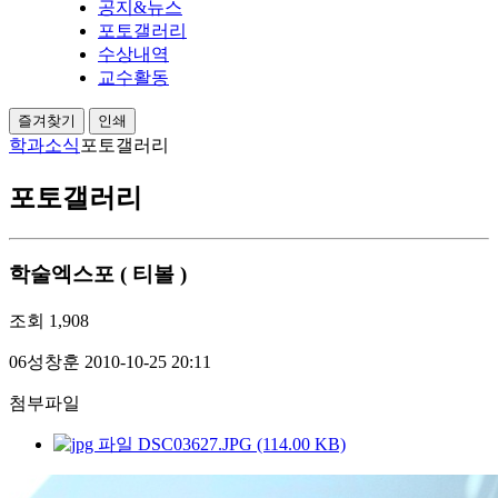
공지&뉴스
포토갤러리
수상내역
교수활동
즐겨찾기
인쇄
학과소식
포토갤러리
포토갤러리
학술엑스포 ( 티볼 )
조회
1,908
06성창훈
2010-10-25 20:11
첨부파일
DSC03627.JPG (114.00 KB)