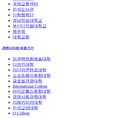
국제교류센터
민석도서관
산학협력단
경남정보대학교
부산디지털대학교
병무청
대학교회
관련사이트 바로가기
임권택영화예술대학
디자인대학
미디어콘텐츠대학
소프트웨어융합대학
글로벌관광대학
International College
바이오헬스융합대학
경영사회과학대학
미래커리어대학
민석교양대학
Q College