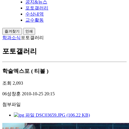
공지&뉴스
포토갤러리
수상내역
교수활동
즐겨찾기
인쇄
학과소식
포토갤러리
포토갤러리
학술엑스포 ( 티볼 )
조회
2,093
06성창훈
2010-10-25 20:15
첨부파일
DSC03659.JPG (106.22 KB)