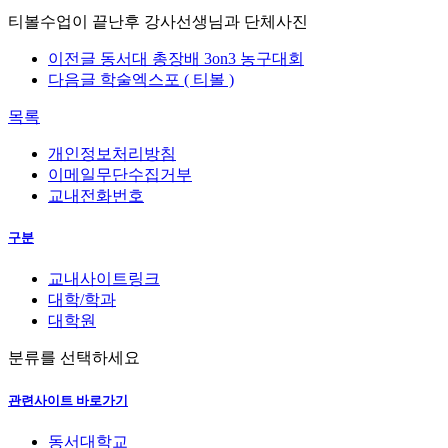
티볼수업이 끝난후 강사선생님과 단체사진
이전글
동서대 총장배 3on3 농구대회
다음글
학술엑스포 ( 티볼 )
목록
개인정보처리방침
이메일무단수집거부
교내전화번호
구분
교내사이트링크
대학/학과
대학원
분류를 선택하세요
관련사이트 바로가기
동서대학교