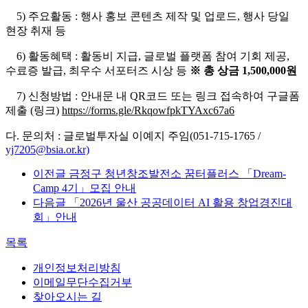
5) 주요활동 : 행사 홍보 콘텐츠 제작 및 업로드, 행사 당일
현장 취재 등
6) 활동혜택 : 활동비 지급, 글로벌 플랫폼 참여 기회 제공,
수료증 발급, 최우수 서포터즈 시상 등
※ 총 상금 1,500,000원
7) 신청방법 : 안내문 내 QR코드 또는 링크 접속하여 구글폼
제출
(링크)
https://forms.gle/RkqowfpkTYAxc67a6
다. 문의처 : 글로벌투자실 이예지 주임(051-715-1765 /
yj7205@bsia.or.kr)
이전글
금정구 청년창조발전소 꿈터플러스 「Dream-
Camp 4기」모집 안내
다음글
「2026년 울산 공공데이터 AI 활용 창업경진대
회」안내
목록
개인정보처리방침
이메일무단수집거부
찾아오시는 길