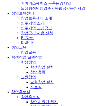
메이커스페이스 구축운영사업
도심형청년창업주거복합공간운영사업
창업보육센터
창업보육센터 소개
입주기업 소개
입주기업 모집공고
창업공간 사용 신청
Bi-News
Bi갤러리
창업교육
창업교육
학생창업/교원창업
학생창업
학생창업 절차
창업휴학
교원창업
교원창업 절차
자료실
창업홍보실
창업홍보실
창업지원단 웹진