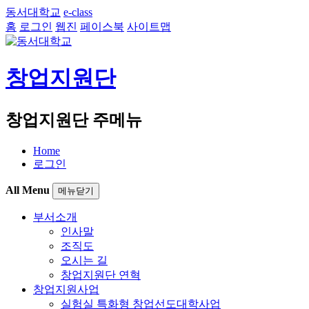
동서대학교
e-class
홈
로그인
웹진
페이스북
사이트맵
창업지원단
창업지원단 주메뉴
Home
로그인
All Menu
메뉴닫기
부서소개
인사말
조직도
오시는 길
창업지원단 연혁
창업지원사업
실험실 특화형 창업선도대학사업