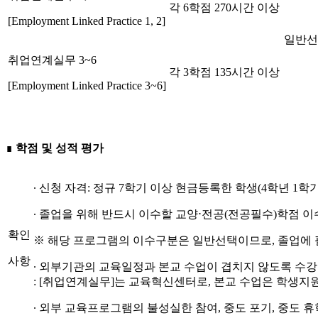
각 6학점
270시간 이상
[Employment Linked Practice 1, 2]
일반선
취업연계실무 3~6
각 3학점
135시간 이상
[Employment Linked Practice 3~6]
∎
학점 및 성적 평가
∙ 신청 자격: 정규 7학기 이상 현금등록한 학생(4학년 1학
∙ 졸업을 위해 반드시 이수할 교양⋅전공(전공필수)학점 이
확인
※ 해당 프로그램의 이수구분은 일반선택이므로, 졸업에 필
사항
∙ 외부기관의 교육일정과 본교 수업이 겹치지 않도록 수강
: [취업연계실무]는 교육혁신센터로, 본교 수업은 학생
∙ 외부 교육프로그램의 불성실한 참여, 중도 포기, 중도 