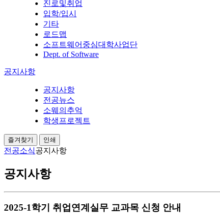
진로및취업
입학/입시
기타
로드맵
소프트웨어중심대학사업단
Dept. of Software
공지사항
공지사항
전공뉴스
소웨의추억
학생프로젝트
즐겨찾기
인쇄
전공소식
공지사항
공지사항
2025-1학기 취업연계실무 교과목 신청 안내