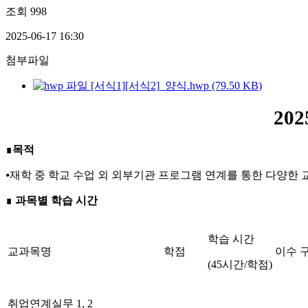
조회
998
2025-06-17 16:30
첨부파일
[서식1][서식2]_양식.hwp (79.50 KB)
20
∎
목적
⦁재학 중 학교 수업 외 외부기관 프로그램 연계를 통한 다양한 
∎
과목별 학습 시간
학습 시간
교과목명
학점
이수 
(45시간/학점)
취업연계실무 1, 2