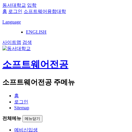
동서대학교
입학
홈
로그인
소프트웨어융합대학
Language
ENGLISH
사이트맵
검색
소프트웨어전공
소프트웨어전공 주메뉴
홈
로그인
Sitemap
전체메뉴
메뉴닫기
예비신입생