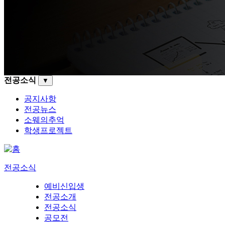
전공소식
▼
공지사항
전공뉴스
소웨의추억
학생프로젝트
전공소식
예비신입생
전공소개
전공소식
공모전