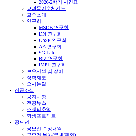
2026-2학기 시간표
교과목이수체계도
교수소개
연구회
MSDB 연구회
DN 연구회
UbSE 연구회
AA 연구회
SG Lab
BIZ 연구회
IMPL 연구회
보유시설 및 장비
장학제도
오시는길
전공소식
공지사항
전공뉴스
소웨의추억
학생프로젝트
공모전
공모전 수상내역
공모전 분야(국내/해외)