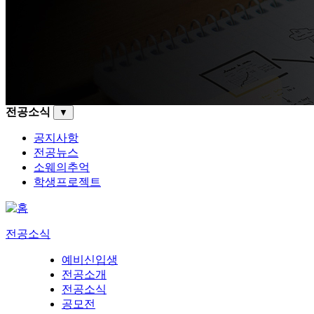
전공소식
▼
공지사항
전공뉴스
소웨의추억
학생프로젝트
전공소식
예비신입생
전공소개
전공소식
공모전