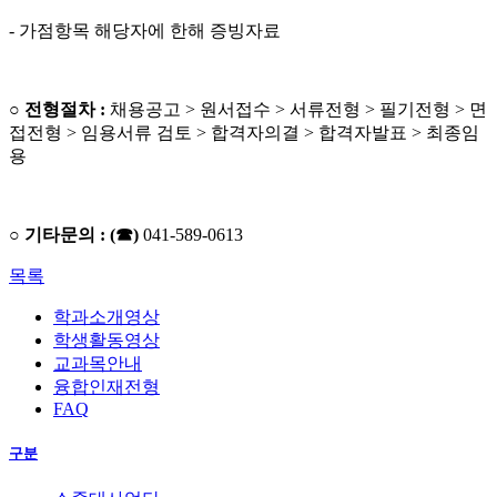
- 가점항목 해당자에 한해 증빙자료
○
전형절차
:
채용공고 > 원서접수 > 서류전형 > 필기전형 > 면
접전형 > 임용서류 검토 > 합격자의결 > 합격자발표 > 최종임
용
○
기타문의
: (
☎
)
041-589-0613
목록
학과소개영상
학생활동영상
교과목안내
융합인재전형
FAQ
구분