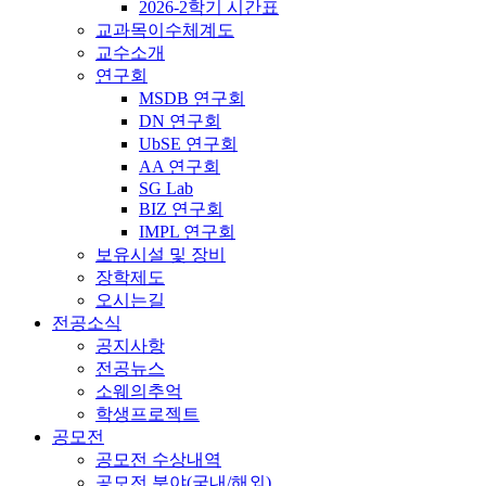
2026-2학기 시간표
교과목이수체계도
교수소개
연구회
MSDB 연구회
DN 연구회
UbSE 연구회
AA 연구회
SG Lab
BIZ 연구회
IMPL 연구회
보유시설 및 장비
장학제도
오시는길
전공소식
공지사항
전공뉴스
소웨의추억
학생프로젝트
공모전
공모전 수상내역
공모전 분야(국내/해외)