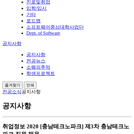
진로및취업
입학/입시
기타
로드맵
소프트웨어중심대학사업단
Dept. of Software
공지사항
공지사항
전공뉴스
소웨의추억
학생프로젝트
즐겨찾기
인쇄
전공소식
공지사항
공지사항
취업정보
2020 [충남테크노파크] 제3차 충남테크노