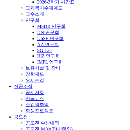
2026-2학기 시간표
교과목이수체계도
교수소개
연구회
MSDB 연구회
DN 연구회
UbSE 연구회
AA 연구회
SG Lab
BIZ 연구회
IMPL 연구회
보유시설 및 장비
장학제도
오시는길
전공소식
공지사항
전공뉴스
소웨의추억
학생프로젝트
공모전
공모전 수상내역
공모전 분야(국내/해외)