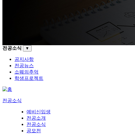
전공소식
▼
공지사항
전공뉴스
소웨의추억
학생프로젝트
전공소식
예비신입생
전공소개
전공소식
공모전