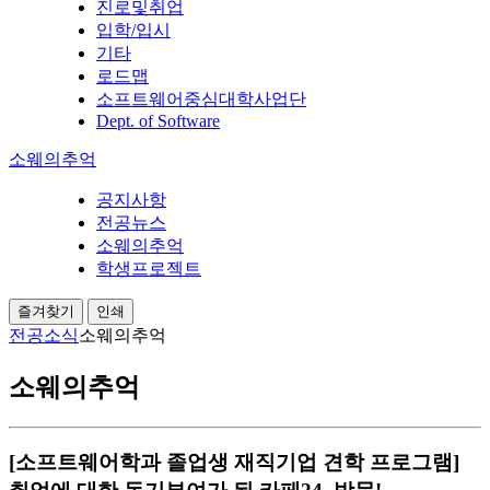
진로및취업
입학/입시
기타
로드맵
소프트웨어중심대학사업단
Dept. of Software
소웨의추억
공지사항
전공뉴스
소웨의추억
학생프로젝트
즐겨찾기
인쇄
전공소식
소웨의추억
소웨의추억
[소프트웨어학과 졸업생 재직기업 견학 프로그램]