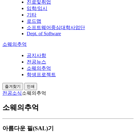
진로및취업
입학/입시
기타
로드맵
소프트웨어중심대학사업단
Dept. of Software
소웨의추억
공지사항
전공뉴스
소웨의추억
학생프로젝트
즐겨찾기
인쇄
전공소식
소웨의추억
소웨의추억
아름다운 필(SAL)기