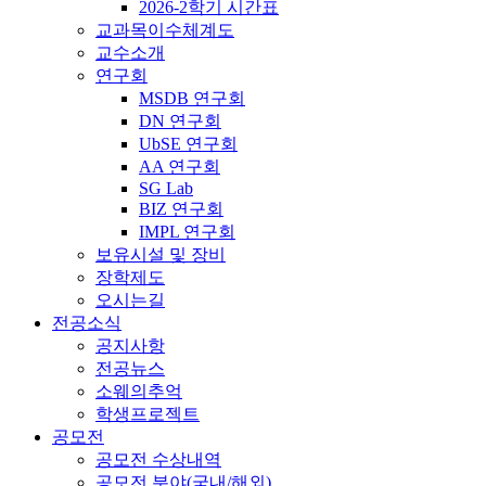
2026-2학기 시간표
교과목이수체계도
교수소개
연구회
MSDB 연구회
DN 연구회
UbSE 연구회
AA 연구회
SG Lab
BIZ 연구회
IMPL 연구회
보유시설 및 장비
장학제도
오시는길
전공소식
공지사항
전공뉴스
소웨의추억
학생프로젝트
공모전
공모전 수상내역
공모전 분야(국내/해외)