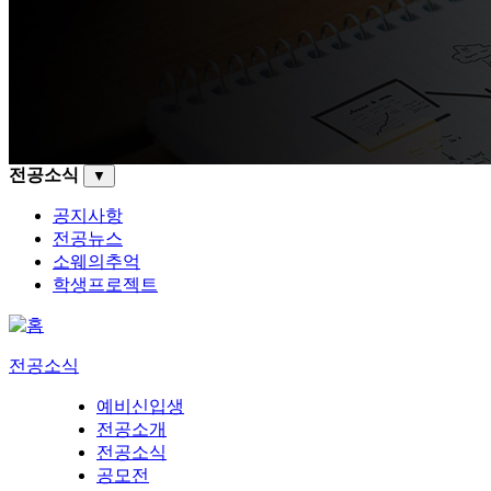
전공소식
▼
공지사항
전공뉴스
소웨의추억
학생프로젝트
전공소식
예비신입생
전공소개
전공소식
공모전