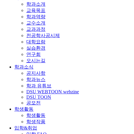
학과소개
교육목표
학과역량
교수소개
교과과정
전공학사공시제
대학요람
실습환경
연구회
오시는길
학과소식
공지사항
학과뉴스
학과 유튜브
DSU WEBTOON webzine
DSU TOON
공모전
학생활동
학생활동
학생작품
입학&취업