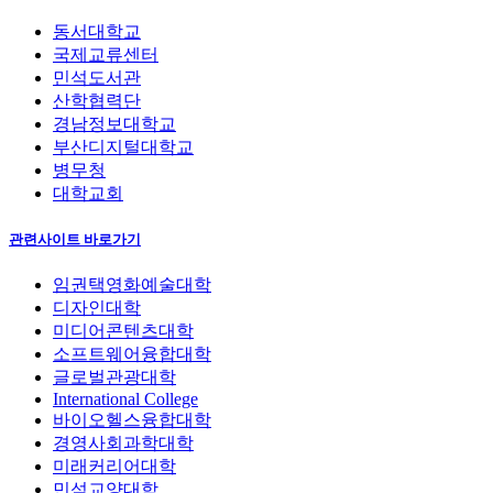
동서대학교
국제교류센터
민석도서관
산학협력단
경남정보대학교
부산디지털대학교
병무청
대학교회
관련사이트 바로가기
임권택영화예술대학
디자인대학
미디어콘텐츠대학
소프트웨어융합대학
글로벌관광대학
International College
바이오헬스융합대학
경영사회과학대학
미래커리어대학
민석교양대학