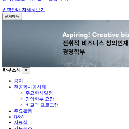
입학안내
자세히보기
전체메뉴
학부소식
▼
공지
전공학사공시제
주요학사일정
경영학부 요람
비교과 프로그램
주요활동
Q&A
자료실
카드뉴스