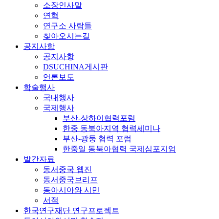
소장인사말
연혁
연구소 사람들
찾아오시는길
공지사항
공지사항
DSUCHINA게시판
언론보도
학술행사
국내행사
국제행사
부산-상하이협력포럼
한중 동북아지역 협력세미나
부산-광둥 협력 포럼
한중일 동북아협력 국제심포지엄
발간자료
동서중국 웹진
동서중국브리프
동아시아와 시민
서적
한국연구재단 연구프로젝트