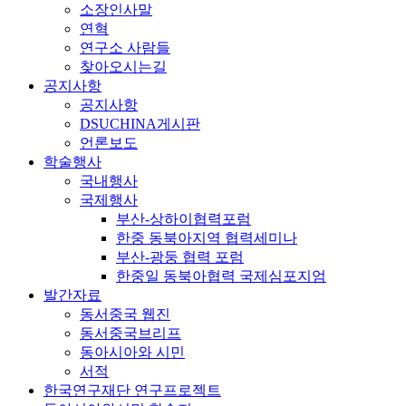
소장인사말
연혁
연구소 사람들
찾아오시는길
공지사항
공지사항
DSUCHINA게시판
언론보도
학술행사
국내행사
국제행사
부산-상하이협력포럼
한중 동북아지역 협력세미나
부산-광둥 협력 포럼
한중일 동북아협력 국제심포지엄
발간자료
동서중국 웹진
동서중국브리프
동아시아와 시민
서적
한국연구재단 연구프로젝트