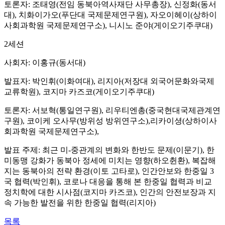
토론자: 조태영(전임 동북아역사재단 사무총장), 신정화(동서
대), 치화이가오(푸단대 국제문제연구원), 자오이헤이(상하이
사회과학원 국제문제연구소), 니시노 준야(게이오기주쿠대)
2세션
사회자: 이홍규(동서대)
발표자: 박인휘(이화여대), 리지아(저장대 외국어문화와국제
교류학원), 코지마 카즈코(게이오기주쿠대)
토론자: 서보혁(통일연구원), 리우티엔총(중국현대국제관계연
구원), 코이케 오사무(방위성 방위연구소),리카이셩(상하이사
회과학원 국제문제연구소),
발표 주제: 최근 미-중관계의 변화와 한반도 문제(이문기), 한
미동맹 강화가 동북아 정세에 미치는 영향(하오췬환), 복잡해
지는 동북아의 전략 환경(이토 고타로), 인간안보와 한중일 3
국 협력(박인휘), 코로나 대응을 통해 본 한중일 협력과 비교
정치학에 대한 시사점(코지마 카즈코), 인간의 안전보장과 지
속 가능한 발전을 위한 한중일 협력(리지아)
목록