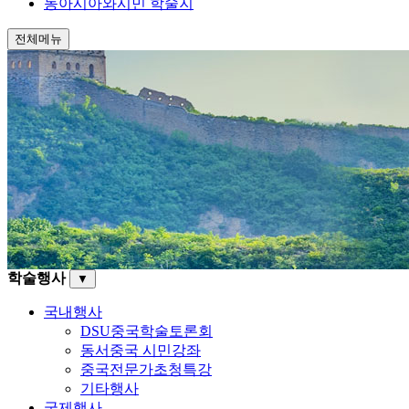
동아시아와시민 학술지
전체메뉴
학술행사
▼
국내행사
DSU중국학술토론회
동서중국 시민강좌
중국전문가초청특강
기타행사
국제행사