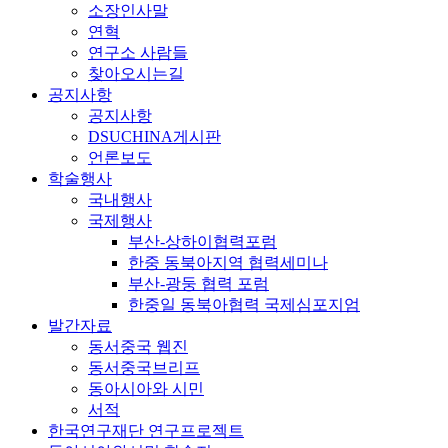
소장인사말
연혁
연구소 사람들
찾아오시는길
공지사항
공지사항
DSUCHINA게시판
언론보도
학술행사
국내행사
국제행사
부산-상하이협력포럼
한중 동북아지역 협력세미나
부산-광둥 협력 포럼
한중일 동북아협력 국제심포지엄
발간자료
동서중국 웹진
동서중국브리프
동아시아와 시민
서적
한국연구재단 연구프로젝트