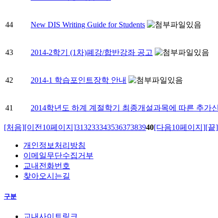
44
New DIS Writing Guide for Students
43
2014-2학기 (1차)폐강/합반강좌 공고
42
2014-1 학습포인트장학 안내
41
2014학년도 하계 계절학기 최종개설과목에 따른 추가
[처음]
[이전10페이지]
31
32
33
34
35
36
37
38
39
40
[다음10페이지]
[끝]
개인정보처리방침
이메일무단수집거부
교내전화번호
찾아오시는길
구분
교내사이트링크