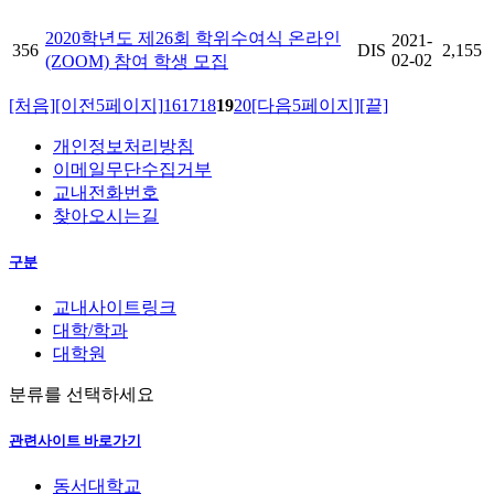
2020학년도 제26회 학위수여식 온라인
2021-
356
DIS
2,155
02-02
(ZOOM) 참여 학생 모집
[처음]
[이전5페이지]
16
17
18
19
20
[다음5페이지]
[끝]
개인정보처리방침
이메일무단수집거부
교내전화번호
찾아오시는길
구분
교내사이트링크
대학/학과
대학원
분류를 선택하세요
관련사이트 바로가기
동서대학교