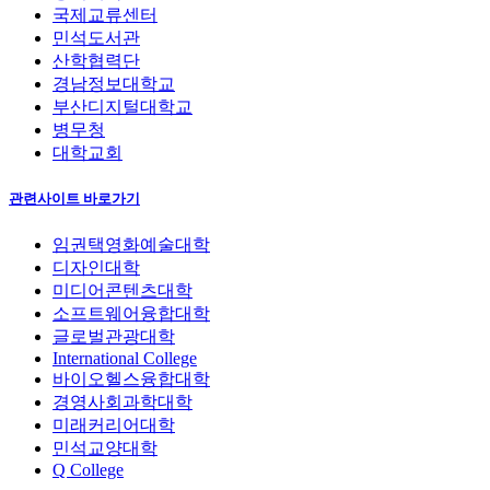
국제교류센터
민석도서관
산학협력단
경남정보대학교
부산디지털대학교
병무청
대학교회
관련사이트 바로가기
임권택영화예술대학
디자인대학
미디어콘텐츠대학
소프트웨어융합대학
글로벌관광대학
International College
바이오헬스융합대학
경영사회과학대학
미래커리어대학
민석교양대학
Q College