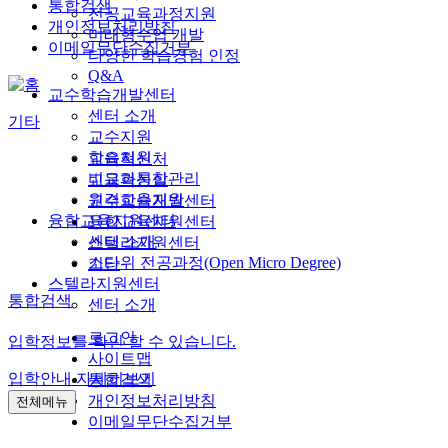
통합검색
전공교육과정지원
개인정보처리방침
미래형수업 개발
이메일무단수집거부
다양한 학습경험 인정
Q&A
교수학습개발센터
센터 소개
기타
교수지원
학습지원
교육혁신처
비교과통합관리
교육혁신실
원격교육지원
교수학습개발센터
융합교육지원센터
융합교육지원센터
센터 소개
스텔라지원센터
소단위 전공과정(Open Micro Degree)
기타
스텔라지원센터
통합검색
센터 소개
로그인
입학정보를 확인 할 수 있습니다.
사이트맵
입학안내
자세히보기
통합검색
개인정보처리방침
전체메뉴
이메일무단수집거부