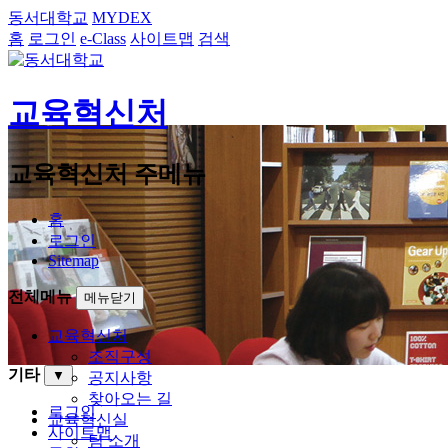
동서대학교
MYDEX
홈
로그인
e-Class
사이트맵
검색
교육혁신처
교육혁신처 주메뉴
홈
로그인
Sitemap
전체메뉴
메뉴닫기
교육혁신처
조직구성
기타
▼
공지사항
찾아오는 길
로그인
교육혁신실
사이트맵
팀 소개