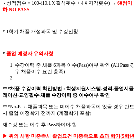
- 성적점수 = 100-(10.1Ｘ결석횟수 + 4Ｘ지각횟수) →
60
점이
하
NO PASS
* 1학기 채플 개설과목 및 수강신청
*
졸업 예정자 유의사항
수강이력 중 채플 6과목 이수(Pass)여부 확인 (All Pass 경
우 채플이수 요건 충족)
***
채플 수강이력 확인방법
:
학생지원시스템
-
성적
-
졸업시뮬
레이션
-
교양필수
-
채플 수강이력 중 이수여부 확인
***No-Pass 채플과목 또는 미이수 채플과목이 있을 경우 반드
시 졸업 예정학기 전까지 (계절학기 포함)
재수강 또는 이수 후 Pass하여야 함
▶
위의 사항 미충족시 졸업요건 미충족으로
초과 학기
(5
학년