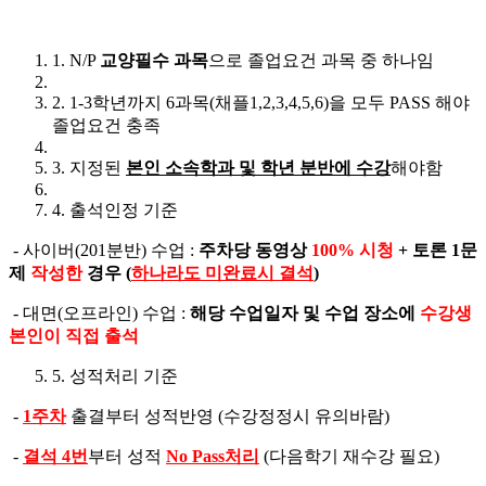
1. N/P
교양필수 과목
으로 졸업요건 과목 중 하나임
2. 1-3학년까지 6과목(채플1,2,3,4,5,6)을 모두 PASS 해야
졸업요건 충족
3. 지정된
본인 소속학과 및 학년 분반에 수강
해야함
4. 출석인정 기준
- 사이버(201분반) 수업 :
주차당 동영상
100%
시청
+
토론
1
문
제
작성한
경우
(
하나라도 미완료시 결석
)
- 대면(오프라인) 수업 :
해당 수업일자 및 수업 장소에
수강생
본인이 직접 출석
5. 성적처리 기준
-
1
주차
출결부터 성적반영 (수강정정시 유의바람)
-
결석
4
번
부터 성적
No Pass
처리
(다음학기 재수강 필요)