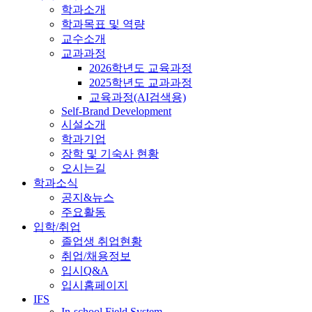
학과소개
학과목표 및 역량
교수소개
교과과정
2026학년도 교육과정
2025학년도 교과과정
교육과정(AI검색용)
Self-Brand Development
시설소개
학과기업
장학 및 기숙사 현황
오시는길
학과소식
공지&뉴스
주요활동
입학/취업
졸업생 취업현황
취업/채용정보
입시Q&A
입시홈페이지
IFS
In-school Field System