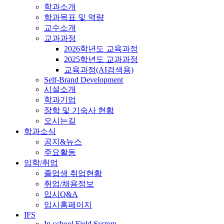
학과소개
학과목표 및 역량
교수소개
교과과정
2026학년도 교육과정
2025학년도 교과과정
교육과정(AI검색용)
Self-Brand Development
시설소개
학과기업
장학 및 기숙사 현황
오시는길
학과소식
공지&뉴스
주요활동
입학/취업
졸업생 취업현황
취업/채용정보
입시Q&A
입시홈페이지
IFS
In-school Field System