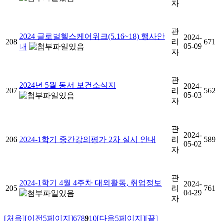
자
관
2024 글로벌헬스케어위크(5.16~18) 행사안
2024-
208
리
671
05-09
내
자
관
2024년 5월 동서 보건소식지
2024-
207
리
562
05-03
자
관
2024-
206
2024-1학기 중간강의평가 2차 실시 안내
리
589
05-02
자
관
2024-1학기 4월 4주차 대외활동, 취업정보
2024-
205
리
761
04-29
자
[처음]
[이전5페이지]
6
7
8
9
10
[다음5페이지]
[끝]