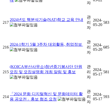
내
자
관
2024년도 핵분석기술(NAT)학교 교육 안내
2024-
217
리
583
05-20
자
관
2024-1학기 5월 3주차 대외활동, 취업정보
2024-
216
리
685
05-20
자
(KOICA부산사무소)청년중기봉사단 단원
관
2024-
215
모집 및 모집설명회 개최 알림 및 홍보
리
581
05-17
자
관
「2024 문화 디지털혁신 및 문화데이터 활
2024-
214
리
593
05-17
용 공모전」홍보 협조 요청
자