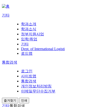
기타
학과소개
학과소식
정부지원사업
입학/취업
기타
Dept. of International Logisti
로드맵
통합검색
로그인
사이트맵
통합검색
개인정보처리방침
이메일무단수집거부
즐겨찾기
인쇄
기타
통합검색