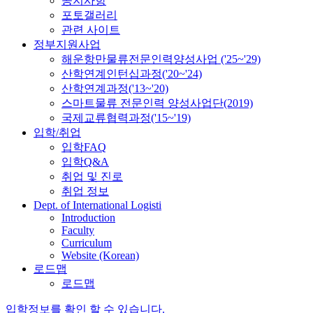
공지사항
포토갤러리
관련 사이트
정부지원사업
해운항만물류전문인력양성사업 ('25~'29)
산학연계인턴십과정('20~'24)
산학연계과정('13~'20)
스마트물류 전문인력 양성사업단(2019)
국제교류협력과정('15~'19)
입학/취업
입학FAQ
입학Q&A
취업 및 진로
취업 정보
Dept. of International Logisti
Introduction
Faculty
Curriculum
Website (Korean)
로드맵
로드맵
입학정보를 확인 할 수 있습니다.