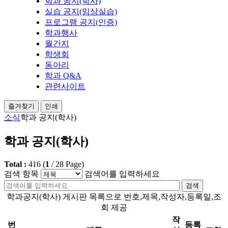
학과 공지(학사)
실습 공지(임상실습)
프로그램 공지(인증)
학과행사
월간지
학생회
동아리
학과 Q&A
관련사이트
즐겨찾기
인쇄
소식
학과 공지(학사)
학과 공지(학사)
Total :
416
(
1
/
28
Page)
검색 항목
검색어를 입력하세요
검색
학과공지(학사) 게시판 목록으로 번호,제목,작성자,등록일,조
회 제공
작
번
등록