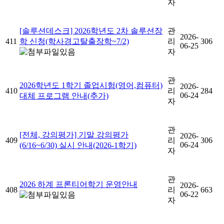
자
[솔루션데스크] 2026학년도 2차 솔루션장
관
2026-
411
학 신청(학사경고탈출장학~7/2)
리
306
06-25
자
관
2026학년도 1학기 졸업시험(영어,컴퓨터)
2026-
410
리
284
06-24
대체 프로그램 안내(추가)
자
관
[전체, 강의평가] 기말 강의평가
2026-
409
리
306
06-24
(6/16~6/30) 실시 안내(2026-1학기)
자
관
2026 하계 프론티어학기 운영안내
2026-
408
리
663
06-22
자