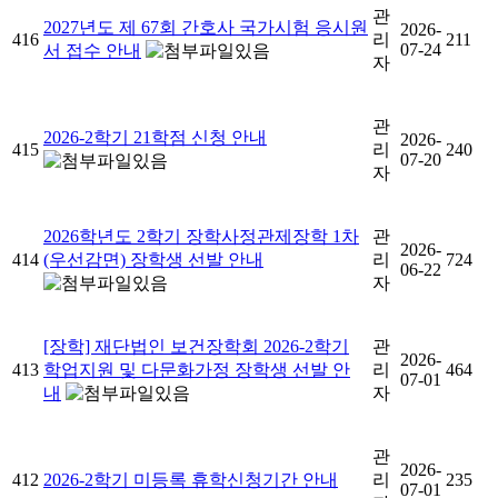
관
2027년도 제 67회 간호사 국가시험 응시원
2026-
416
리
211
07-24
서 접수 안내
자
관
2026-2학기 21학점 신청 안내
2026-
415
리
240
07-20
자
2026학년도 2학기 장학사정관제장학 1차
관
2026-
414
(우선감면) 장학생 선발 안내
리
724
06-22
자
[장학] 재단법인 보건장학회 2026-2학기
관
2026-
413
학업지원 및 다문화가정 장학생 선발 안
리
464
07-01
내
자
관
2026-
412
2026-2학기 미등록 휴학신청기간 안내
리
235
07-01