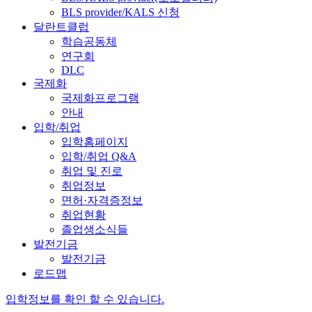
BLS provider/KALS 신청
달란트클럽
학습공동체
연구회
DLC
국제화
국제화프로그램
안내
입학/취업
입학홈페이지
입학/취업 Q&A
취업 및 진로
취업정보
면허·자격증정보
취업현황
졸업생소식들
발전기금
발전기금
로드맵
입학정보를 확인 할 수 있습니다.