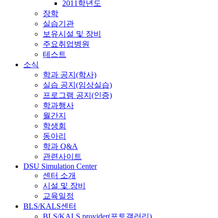
2011학년도
장학
실습기관
보유시설 및 장비
주요취업병원
테스트
소식
학과 공지(학사)
실습 공지(임상실습)
프로그램 공지(인증)
학과행사
월간지
학생회
동아리
학과 Q&A
관련사이트
DSU Simulation Center
센터 소개
시설 및 장비
교육일정
BLS/KALS센터
BLS/KALS provider(포토갤러리)