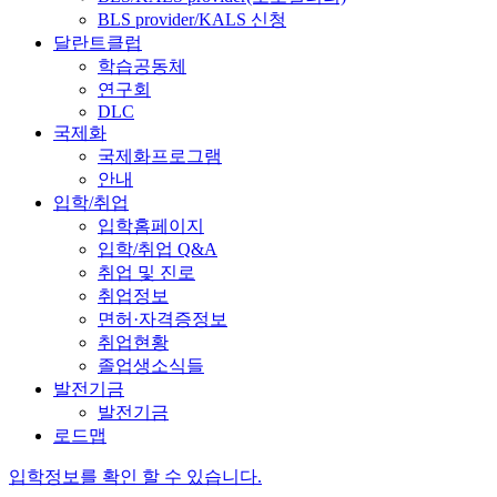
BLS provider/KALS 신청
달란트클럽
학습공동체
연구회
DLC
국제화
국제화프로그램
안내
입학/취업
입학홈페이지
입학/취업 Q&A
취업 및 진로
취업정보
면허·자격증정보
취업현황
졸업생소식들
발전기금
발전기금
로드맵
입학정보를 확인 할 수 있습니다.