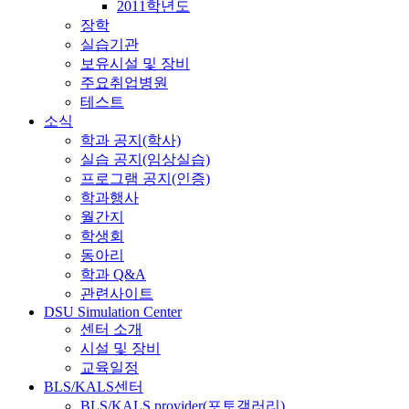
2011학년도
장학
실습기관
보유시설 및 장비
주요취업병원
테스트
소식
학과 공지(학사)
실습 공지(임상실습)
프로그램 공지(인증)
학과행사
월간지
학생회
동아리
학과 Q&A
관련사이트
DSU Simulation Center
센터 소개
시설 및 장비
교육일정
BLS/KALS센터
BLS/KALS provider(포토갤러리)