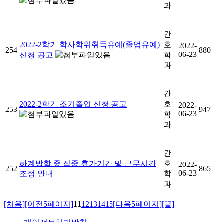
과
간
2022-2학기 학사학위취득유예(졸업유예)
호
2022-
254
880
06-23
신청 공고
학
과
간
2022-2학기 조기졸업 신청 공고
호
2022-
253
947
06-23
학
과
간
하계방학 중 집중 휴가기간 및 근무시간
호
2022-
252
865
06-23
조정 안내
학
과
[처음]
[이전5페이지]
11
12
13
14
15
[다음5페이지]
[끝]