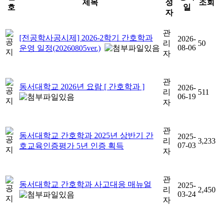
제목
성
조회
호
일
자
관
[전공학사공시제] 2026-2학기 간호학과
2026-
리
50
08-06
운영 일정(20260805ver.)
자
관
동서대학교 2026년 요람 [ 간호학과 ]
2026-
리
511
06-19
자
관
동서대학교 간호학과 2025년 상반기 간
2025-
리
3,233
07-03
호교육인증평가 5년 인증 획득
자
관
동서대학교 간호학과 사고대응 매뉴얼
2025-
리
2,450
03-24
자