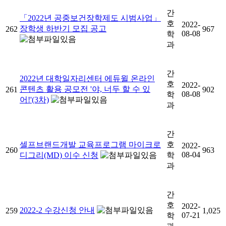
간
「2022년 공중보건장학제도 시범사업」
호
2022-
장학생 하반기 모집 공고
262
967
08-08
학
과
간
2022년 대학일자리센터 에듀윌 온라인
호
2022-
콘텐츠 활용 공모전 '야, 너두 할 수 있
261
902
08-08
학
어!'(3차)
과
간
셀프브랜드개발 교육프로그램 마이크로
호
2022-
260
963
08-04
디그리(MD) 이수 신청
학
과
간
호
2022-
2022-2 수강신청 안내
259
1,025
07-21
학