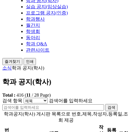
학과 공지(학사)
실습 공지(임상실습)
프로그램 공지(인증)
학과행사
월간지
학생회
동아리
학과 Q&A
관련사이트
즐겨찾기
인쇄
소식
학과 공지(학사)
학과 공지(학사)
Total :
416
(
11
/
28
Page)
검색 항목
검색어를 입력하세요
검색
학과공지(학사) 게시판 목록으로 번호,제목,작성자,등록일,조
회 제공
작
번
등록