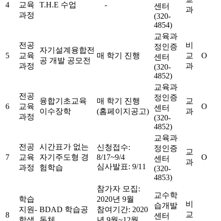
4
교육
T.H.E 수업
-
센터
과
과정
(320-
4854)
교육과
전공
비
정인증
자기설계융합전
5
교육
매 학기 진행
교
O
센터
공 개발 공모전
과정
과
(320-
4852)
교육과
전공
정인증
융합기초교육
매 학기 진행
교
6
교육
O
센터
이수장학
(홈페이지공고)
과
과정
(320-
4852)
교육과
전공
시간표가 없는
신청접수:
정인증
교
7
교육
자기주도형 경
8/17~9/4
O
센터
과
심사발표: 9/11
과정
험학습
(320-
4853)
참가자 모집:
교수학
학습
2020년 9월
비
습개발
지원-
BDAD 학습공
참여기간: 2020
교
8
센터
학생
동체
년 9월~12월