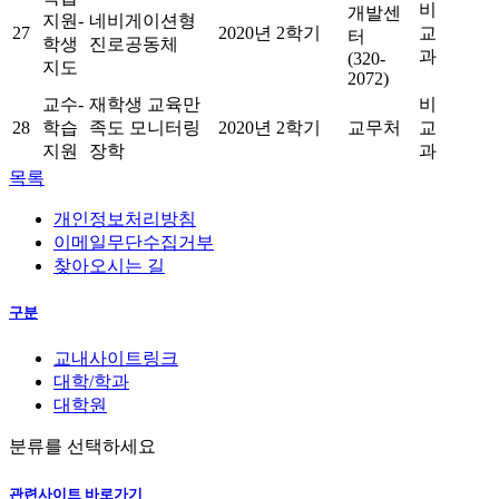
비
개발센
지원-
네비게이션형
27
2020년 2학기
교
터
학생
진로공동체
과
(320-
지도
2072)
교수-
재학생 교육만
비
28
학습
족도 모니터링
2020년 2학기
교무처
교
지원
장학
과
목록
개인정보처리방침
이메일무단수집거부
찾아오시는 길
구분
교내사이트링크
대학/학과
대학원
분류를 선택하세요
관련사이트 바로가기