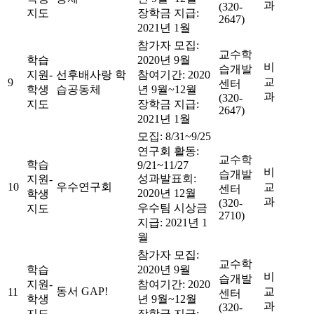
과
(320-
지도
장학금 지급:
2647)
2021년 1월
참가자 모집:
교수학
학습
2020년 9월
비
습개발
지원-
선후배사랑 학
참여기간: 2020
교
9
센터
학생
습공동체
년 9월~12월
과
(320-
지도
장학금 지급:
2647)
2021년 1월
모집: 8/31~9/25
연구회 활동:
교수학
학습
9/21~11/27
비
습개발
성과발표회:
지원-
10
우수연구회
교
센터
2020년 12월
학생
과
(320-
우수팀 시상금
지도
2710)
지급: 2021년 1
월
참가자 모집:
교수학
학습
2020년 9월
비
습개발
지원-
참여기간: 2020
동서 GAP!
교
11
센터
학생
년 9월~12월
과
(320-
지도
장학금 지급: