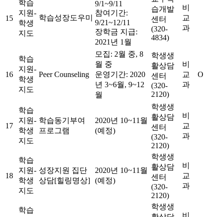
학습
9/1~9/11
비
습개발
지원-
참여기간:
학습성장도우미
교
15
센터
9/21~12/11
학생
과
(320-
장학금 지급:
지도
4834)
2021년 1월
모집: 2월 중, 8
학생생
학습
월 중
비
활상담
지원-
16
Peer Counseling
운영기간: 2020
교
O
센터
학생
년 3~6월, 9~12
과
(320-
지도
2120)
월
학생생
학습
비
활상담
지원-
학습동기부여
2020년 10~11월
17
교
센터
학생
프로그램
(예정)
과
(320-
지도
2120)
학생생
학습
비
활상담
지원-
성장지원 집단
2020년 10~11월
18
교
센터
학생
상담[힐링명상]
(예정)
과
(320-
지도
2120)
학생생
학습
비
활상담