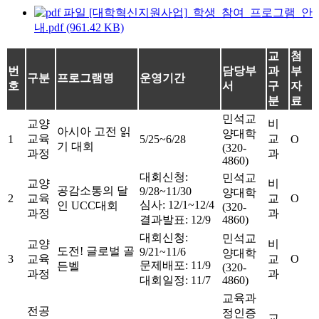
[대학혁신지원사업]_학생_참여_프로그램_안
내.pdf (961.42 KB)
교
첨
번
담당부
과
부
구분
프로그램명
운영기간
호
서
구
자
분
료
민석교
교양
비
아시아 고전 읽
양대학
교육
교
1
5/25~6/28
O
기 대회
(320-
과정
과
4860)
대회신청:
민석교
교양
비
공감소통의 달
9/28~11/30
양대학
2
교육
교
O
심사: 12/1~12/4
인 UCC대회
(320-
과정
과
결과발표: 12/9
4860)
대회신청:
민석교
교양
비
도전! 글로벌 골
9/21~11/6
양대학
3
교육
교
O
문제배포: 11/9
든벨
(320-
과정
과
대회일정: 11/7
4860)
교육과
전공
정인증
교