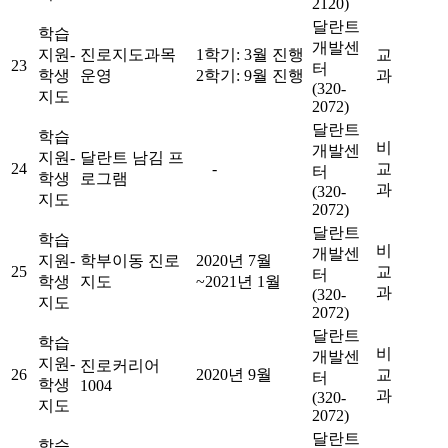
2120)
달란트
학습
개발센
지원-
진로지도과목
1학기: 3월 진행
교
23
터
학생
운영
2학기: 9월 진행
과
(320-
지도
2072)
달란트
학습
비
개발센
지원-
달란트 남김 프
24
-
교
터
학생
로그램
과
(320-
지도
2072)
달란트
학습
비
개발센
지원-
학부이동 진로
2020년 7월
25
교
터
학생
지도
~2021년 1월
과
(320-
지도
2072)
달란트
학습
비
개발센
지원-
진로커리어
26
2020년 9월
교
터
학생
1004
과
(320-
지도
2072)
달란트
학습