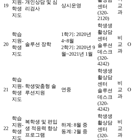
지원-
개인상담 및 심
19
상시운영
교
센터
학생
리검사
과
(320-
지도
2120)
학생생
활상담
학습
1학기: 2020년
비
센터
지원-
4~8월
20
솔루션 장학
교
O
솔루션
학생
2학기: 2020년 9
과
데스크
지도
월~2021년 1월
(320-
4242)
학생생
활상담
학습
비
센터
지원-
학생맞춤형 솔
21
연중
교
O
솔루션
학생
루션지원
과
데스크
지도
(320-
4242)
학생생
학습
복학생 및 편입
비
활상담
지원-
하계: 8월 중
22
생 적응력 향상
교
센터
학생
동계: 2월 중
프로그램
과
(320-
지도