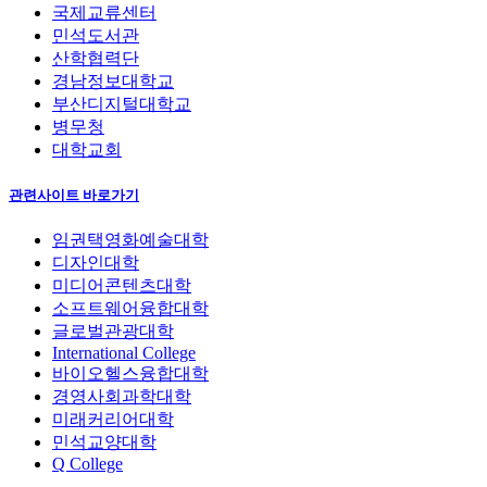
국제교류센터
민석도서관
산학협력단
경남정보대학교
부산디지털대학교
병무청
대학교회
관련사이트 바로가기
임권택영화예술대학
디자인대학
미디어콘텐츠대학
소프트웨어융합대학
글로벌관광대학
International College
바이오헬스융합대학
경영사회과학대학
미래커리어대학
민석교양대학
Q College