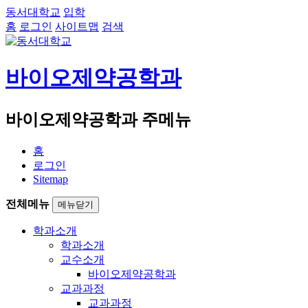
동서대학교
입학
홈
로그인
사이트맵
검색
바이오제약공학과
바이오제약공학과 주메뉴
홈
로그인
Sitemap
전체메뉴
메뉴닫기
학과소개
학과소개
교수소개
바이오제약공학과
교과과정
교과과정