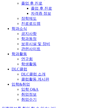
졸업 후 진로
졸업 후 진로
자격증 정보
장학제도
진로로드맵
학과소식
공지사항
학과동정
보유시설 및 장비
관련사이트
학과활동
연구회
학생활동
DLC클럽
DLC클럽 소개
클럽활동 게시판
입학&취업
입학 Q&A
취업정보
취업수기