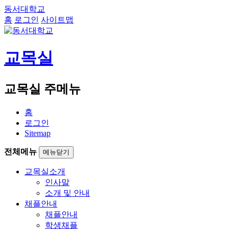
동서대학교
홈
로그인
사이트맵
교목실
교목실 주메뉴
홈
로그인
Sitemap
전체메뉴
메뉴닫기
교목실소개
인사말
소개 및 안내
채플안내
채플안내
학생채플