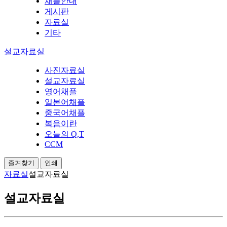
채플안내
게시판
자료실
기타
설교자료실
사진자료실
설교자료실
영어채플
일본어채플
중국어채플
복음이란
오늘의 Q,T
CCM
즐겨찾기
인쇄
자료실
설교자료실
설교자료실