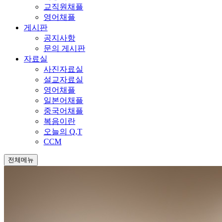
교직원채플
영어채플
게시판
공지사항
문의 게시판
자료실
사진자료실
설교자료실
영어채플
일본어채플
중국어채플
복음이란
오늘의 Q,T
CCM
전체메뉴