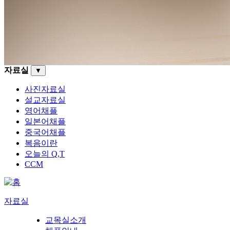
자료실
▼
사진자료실
설교자료실
영어채플
일본어채플
중국어채플
복음이란
오늘의 Q,T
CCM
자료실
교목실소개