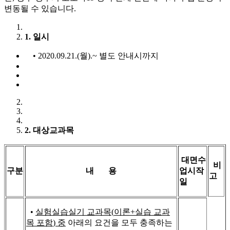
변동될 수 있습니다.
1.
일시
• 2020.09.21.(월).~ 별도 안내시까지
2.
대상교과목
대면수
비
구분
내 용
업시작
고
일
•
실험실습실기 교과목
(
이론
+
실습 교과
목 포함
)
중
아래의 요건을 모두 충족하는