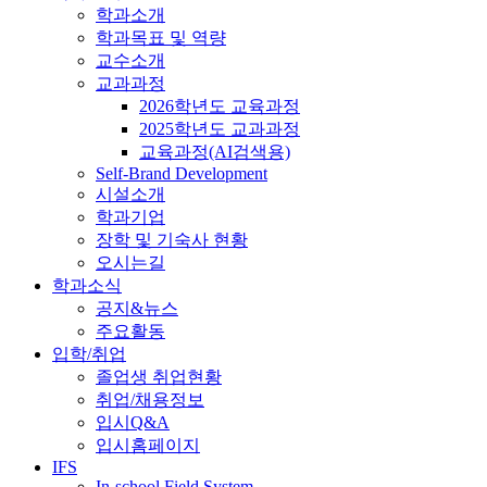
학과소개
학과목표 및 역량
교수소개
교과과정
2026학년도 교육과정
2025학년도 교과과정
교육과정(AI검색용)
Self-Brand Development
시설소개
학과기업
장학 및 기숙사 현황
오시는길
학과소식
공지&뉴스
주요활동
입학/취업
졸업생 취업현황
취업/채용정보
입시Q&A
입시홈페이지
IFS
In-school Field System