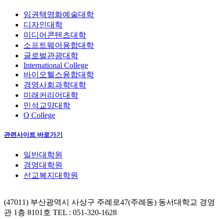
임권택영화예술대학
디자인대학
미디어콘텐츠대학
소프트웨어융합대학
글로벌관광대학
International College
바이오헬스융합대학
경영사회과학대학
미래커리어대학
민석교양대학
Q College
관련사이트 바로가기
일반대학원
경영대학원
선교복지대학원
(47011) 부산광역시 사상구 주례로47(주례동) 동서대학교 경영
관 1층 8101호
TEL : 051-320-1628